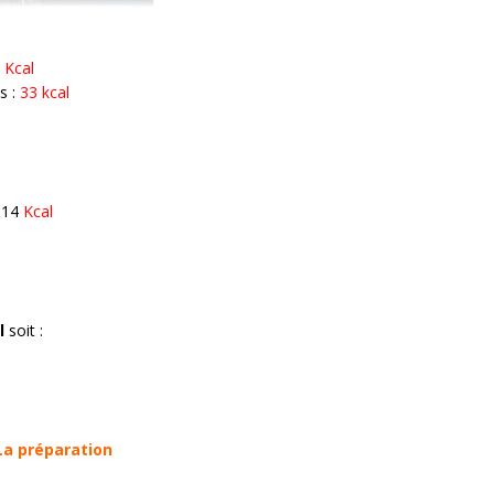
 Kcal
s :
33 kcal
: 14
Kcal
l
soit :
La préparation