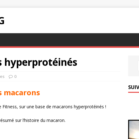
G
s hyperprotéinés
tes
0
SUIV
s macarons
 Fitness, sur une base de macarons hyperprotéinés !
résumé sur l’histoire du macaron.