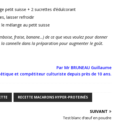
e petit suisse + 2 sucrettes d’édulcorant
, laisser refroidir
c le mélange au petit suisse
ramboise, fraise, banane…) de ce que vous voulez pour donner
 la cannelle dans la préparation pour augmenter le goût.
Par Mr BRUNEAU Guillaume
étique et compétiteur culturiste depuis près de 10 ans.
ETTE
RECETTE MACARONS HYPER-PROTEINÉS
SUIVANT
Test blanc d’œuf en poudre