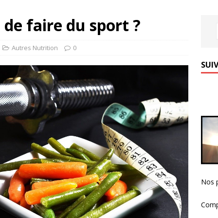
e faire du sport ?
Autres Nutrition
0
SUIV
Nos p
Comp