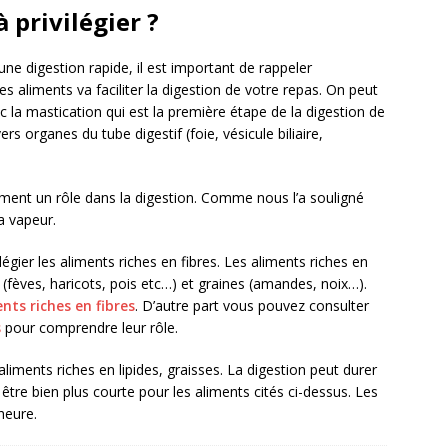
 privilégier ?
ne digestion rapide, il est important de rappeler
s aliments va faciliter la digestion de votre repas. On peut
c la mastication qui est la première étape de la digestion de
vers organes du tube digestif (foie, vésicule biliaire,
ent un rôle dans la digestion. Comme nous l’a souligné
la vapeur.
légier les aliments riches en fibres. Les aliments riches en
s (fèves, haricots, pois etc…) et graines (amandes, noix…).
ents riches en fibres
. D’autre part vous pouvez consulter
s
pour comprendre leur rôle.
 aliments riches en lipides, graisses. La digestion peut durer
être bien plus courte pour les aliments cités ci-dessus. Les
heure.