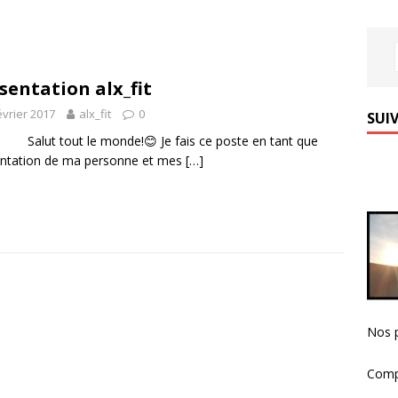
sentation alx_fit
évrier 2017
alx_fit
0
SUIV
lut tout le monde!😊 Je fais ce poste en tant que
entation de ma personne et mes
[…]
Nos p
Comp