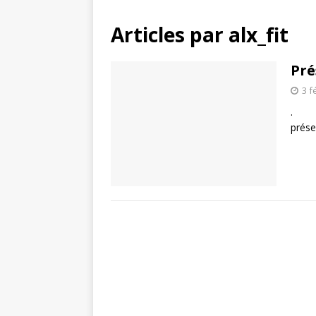
Articles par
alx_fit
Pré
3 f
. Sa
prés