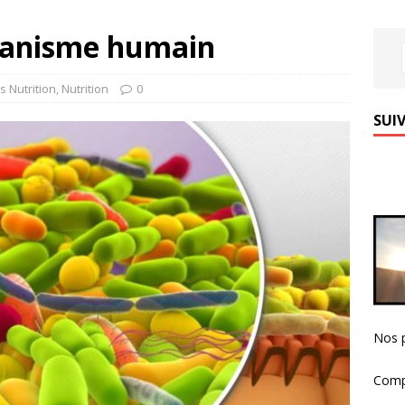
rganisme humain
s Nutrition
,
Nutrition
0
SUIV
Nos p
Comp