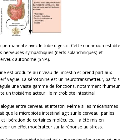
n permanente avec le tube digestif. Cette connexion est dite
voies nerveuses sympathiques (nerfs splanchniques) et
nerveux autonome (SNA).
ine est produite au niveau de l’intestin et prend part aux
e nerf vague. La sérotonine est un neurotransmetteur, parfois
i régule une vaste gamme de fonctions, notamment l’humeur
te un troisième acteur : le microbiote intestinal.
dialogue entre cerveau et intestin. Même si les mécanismes
t que le microbiote intestinal agit sur le cerveau, par les
et libération de certaines molécules. Il a été mis en
avoir un effet modérateur sur la réponse au stress.
es (sans microbiote intestinal), une recherche a montré une