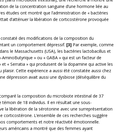
ation de la concentration sanguine d’une hormone liée au
utres études ont montré que l’administration de « bactéries
ttait d’atténuer la libération de corticostérone provoquée
onstaté des modifications de la composition du
sentant un comportement dépressif.
[3]
Par exemple, comme
ns le Massachusetts (USA), les bactéries lactobacillus et
-AminoButyrique » ou « GABA » qui est un facteur de
» et « Serratia » qui produisent de la dopamine qui active les
 plaisir. Cette expérience a aussi été constatée aussi chez
une dépression avait aussi une dysbiose (déséquilibre du
 comparé la composition du microbiote intestinal de 37
 témoin de 18 individus. Il en résultait une sous-
ve la libération de la sérotonine avec une surreprésentation
on de corticostérone. L’ensemble de ces recherches suggère
r nos comportements et notre réactivité émotionnelle.
heurs américains a montré que des femmes ayant