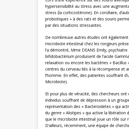
hypersensibilité au stress avec une augment
stress (la corticostérone). En corollaire, d’a
probiotiques » à des rats et des souris perme
par des situations stressantes.
De nombreuse autres études ont également c
microbiote intestinal chez les rongeurs pré
l’a démontré, Mme DEANS Emily, psychiatre da
bifidobactérium produisent de l’acide Gamma
relaxation ou encore les bactéries « Bacillus 
centres du cerveau liés à la récompense et au
l’homme. En effet, des patientes souffrant d’
Microbiote).
Et pour plus de véracité, des chercheurs ont
individus souffrant de dépression à un groupe
représentation des « Bacteroidetes » qui acti
du genre « Alistipes » qui active la libérati
que le microbiote intestinal joue un rôle su
D’ailleurs, récemment, une équipe de cherc