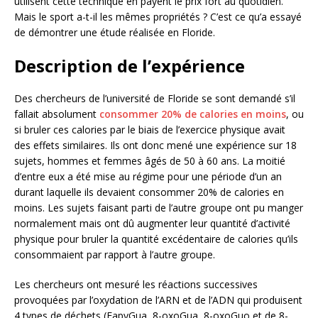
utilisent cette technique en payent le prix fort au quotidien.
Mais le sport a-t-il les mêmes propriétés ? C’est ce qu’a essayé
de démontrer une étude réalisée en Floride.
Description de l’expérience
Des chercheurs de l’université de Floride se sont demandé s’il
fallait absolument
consommer 20% de calories en moins
, ou
si bruler ces calories par le biais de l’exercice physique avait
des effets similaires. Ils ont donc mené une expérience sur 18
sujets, hommes et femmes âgés de 50 à 60 ans. La moitié
d’entre eux a été mise au régime pour une période d’un an
durant laquelle ils devaient consommer 20% de calories en
moins. Les sujets faisant parti de l’autre groupe ont pu manger
normalement mais ont dû augmenter leur quantité d’activité
physique pour bruler la quantité excédentaire de calories qu’ils
consommaient par rapport à l’autre groupe.
Les chercheurs ont mesuré les réactions successives
provoquées par l’oxydation de l’ARN et de l’ADN qui produisent
4 types de déchets (FapyGua, 8-oxoGua, 8-oxoGuo et de 8-