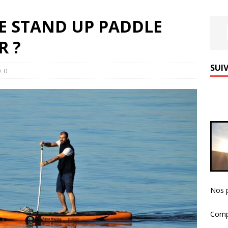
E STAND UP PADDLE
R ?
SUIV
0
Nos p
Comp