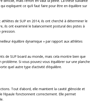
e difficile, mais l’effort en vaut la peine. La thèse suivante
ui expliquent ce qu’il faut faire pour être en équilibre sur
t athlètes de SUP en 2014, ils ont cherché à déterminer le
ire, ils ont examiné le balancement postural des pistes à
e pression.
 meilleur équilibre dynamique » par rapport aux athlètes
iquants de SUP board au monde, mais cela montre bien que
un problème. Si vous pouvez vous équilibrer sur une planche
te quel autre type d’activité d’équilibre.
ctions. Tout d’abord, elle maintient la cavité glénoïde et
 de l’épaule fonctionnent correctement. Elle permet
le.