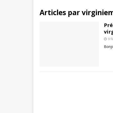
Articles par
virginie
Pré
vir
9 f
Bonj