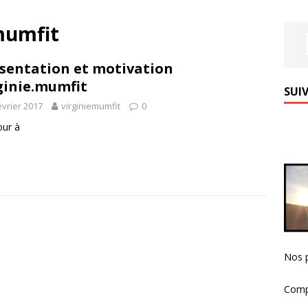
mumfit
sentation et motivation
ginie.mumfit
SUIV
évrier 2017
virginiemumfit
0
our à
Nos p
Comp