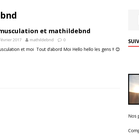
ebnd
musculation et mathildebnd
février 2017
mathildebnd
0
SUIV
sculation et moi Tout d’abord Moi Hello hello les gens !! 😊
Nos p
Comp