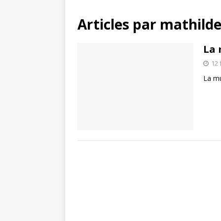
Articles par
mathild
La 
12 
La mu