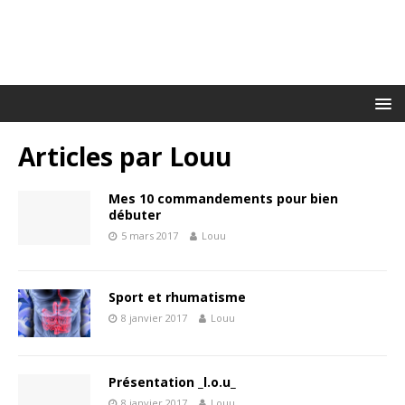
Articles par
Louu
Mes 10 commandements pour bien
débuter
5 mars 2017
Louu
Sport et rhumatisme
8 janvier 2017
Louu
Présentation _l.o.u_
8 janvier 2017
Louu