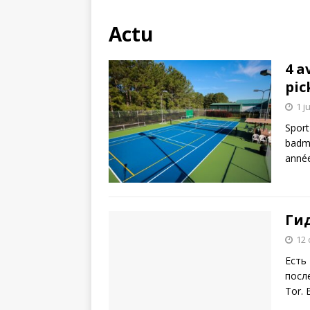
Actu
4 a
pic
1 j
Sport
badmi
année
Гид
12 
Есть
посл
Tor.