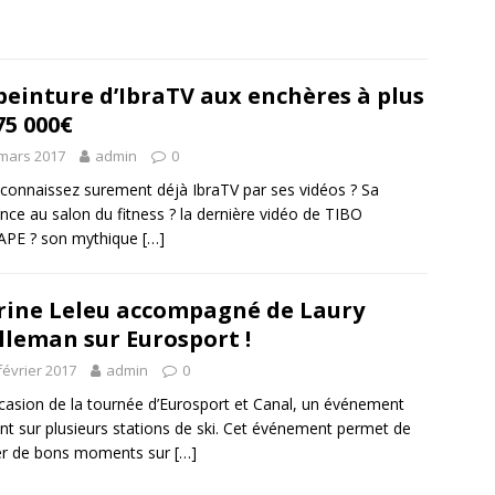
peinture d’IbraTV aux enchères à plus
75 000€
mars 2017
admin
0
connaissez surement déjà IbraTV par ses vidéos ? Sa
nce au salon du fitness ? la dernière vidéo de TIBO
APE ? son mythique
[…]
ine Leleu accompagné de Laury
lleman sur Eurosport !
février 2017
admin
0
ccasion de la tournée d’Eurosport et Canal, un événement
nt sur plusieurs stations de ski. Cet événement permet de
er de bons moments sur
[…]