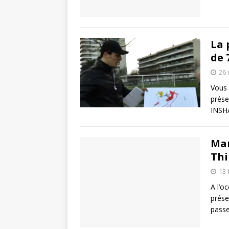
La 
de 
26 
Vous 
prése
INSH
Mar
Thi
13 
A l’o
prése
pass