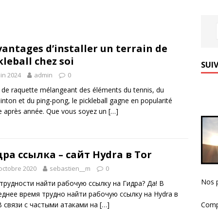
vantages d’installer un terrain de
kleball chez soi
SUIV
uin 2024
admin
0
 de raquette mélangeant des éléments du tennis, du
nton et du ping-pong, le pickleball gagne en popularité
 après année. Que vous soyez un
[…]
ра ссылка – сайт Hydra в Tor
octobre 2020
sebastien__m
0
Nos p
 трудности найти рабочую ссылку на Гидра? Да! В
еднее время трудно найти рабочую ссылку на Hydra в
Comp
 В связи с частыми атаками на
[…]